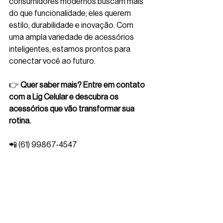
consumidores modernos buscam mais 
do que funcionalidade; eles querem 
estilo, durabilidade e inovação. Com 
uma ampla variedade de acessórios 
inteligentes, estamos prontos para 
conectar você ao futuro.
👉 
Quer saber mais? Entre em contato 
com a Lig Celular e descubra os 
acessórios que vão transformar sua 
rotina.
📲 (61) 99867-4547
#AcessóriosInteligentes
#TecnologiaDePonta
#LigCelular
#CarregadoresWireless
#MagSafe
#ProdutividadeComEstilo
#Conectividade
#InovaçãoParaTodos