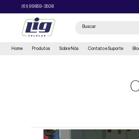
(61) 99859-3508
Home
Produtos
Sobre Nós
Contato e Suporte
Blo
C