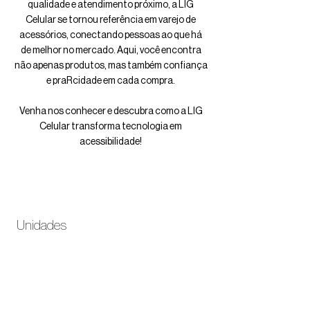
qualidade e atendimento próximo, a LIG
Celular se tornou referência em varejo de
acessórios, conectando pessoas ao que há
de melhor no mercado. Aqui, você encontra
não apenas produtos, mas também confiança
e praRcidade em cada compra.
Venha nos conhecer e descubra como a LIG
Celular transforma tecnologia em
acessibilidade!
Unidades
Boulevard Shopping
Taguatinga Shopping
ParkShopping
Conjunto Nacional