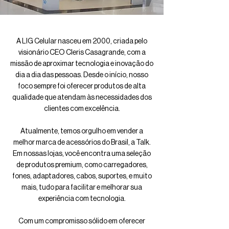
A LIG Celular nasceu em 2000, criada pelo
visionário CEO Cleris Casagrande, com a
missão de aproximar tecnologia e inovação do
dia a dia das pessoas. Desde o início, nosso
foco sempre foi oferecer produtos de alta
qualidade que atendam às necessidades dos
clientes com excelência.
Atualmente, temos orgulho em vender a
melhor marca de acessórios do Brasil, a Talk.
Em nossas lojas, você encontra uma seleção
de produtos premium, como carregadores,
fones, adaptadores, cabos, suportes, e muito
mais, tudo para facilitar e melhorar sua
experiência com tecnologia.
Com um compromisso sólido em oferecer