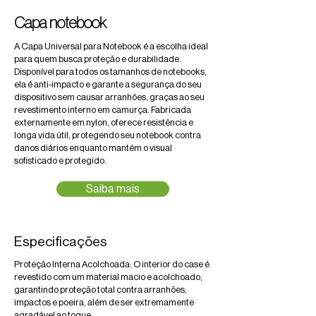
Capa notebook
A Capa Universal para Notebook é a escolha ideal
para quem busca proteção e durabilidade.
Disponível para todos os tamanhos de notebooks,
ela é anti-impacto e garante a segurança do seu
dispositivo sem causar arranhões, graças ao seu
revestimento interno em camurça. Fabricada
externamente em nylon, oferece resistência e
longa vida útil, protegendo seu notebook contra
danos diários enquanto mantém o visual
sofisticado e protegido.
Saiba mais
Especificações
Proteção Interna Acolchoada: O interior do case é
revestido com um material macio e acolchoado,
garantindo proteção total contra arranhões,
impactos e poeira, além de ser extremamente
agradável ao toque.