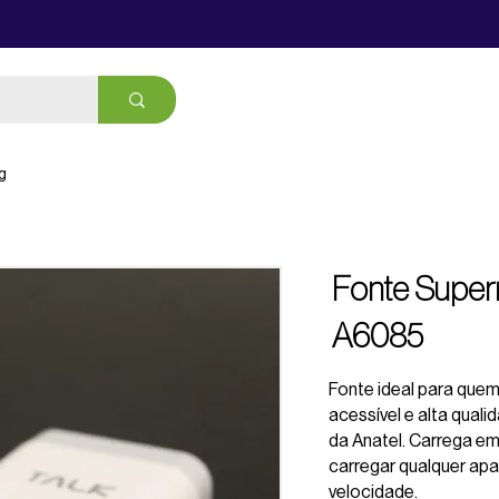
g
Fonte Super
A6085
Fonte ideal para quem
acessível e alta quali
da Anatel. Carrega em
carregar qualquer ap
velocidade.