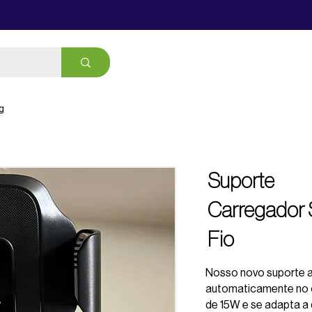
g
Suporte
Carregador
Fio
Nosso novo suporte a
automaticamente no c
de 15W e se adapta a 